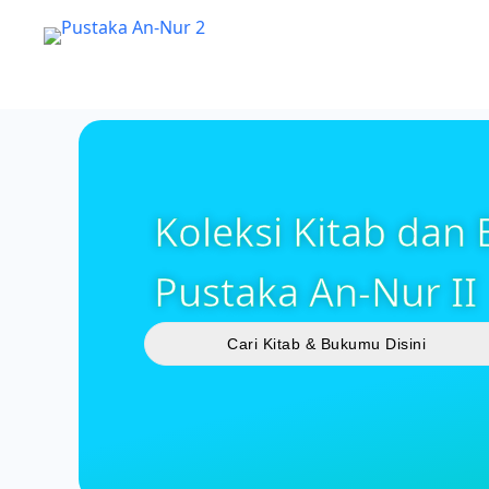
Koleksi Kitab dan
Pustaka An-Nur II