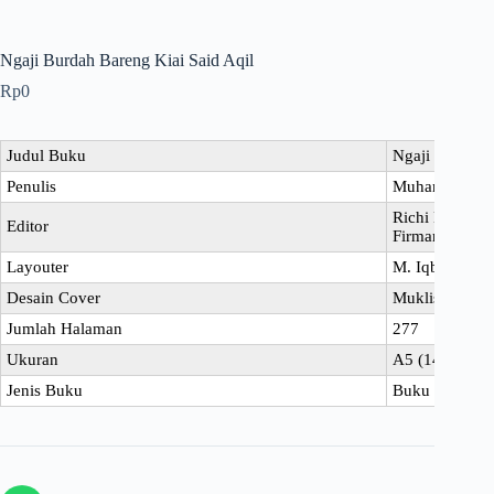
Ngaji Burdah Bareng Kiai Said Aqil
Rp
0
Judul Buku
Ngaji Burdah 
Penulis
Muhammad Mi
Richi Dwi Fi
Editor
Firmansyah
Layouter
M. Iqbal Al-Mi
Desain Cover
Muklish Nur 
Jumlah Halaman
277
Ukuran
A5 (14,8 x 21
Jenis Buku
Buku