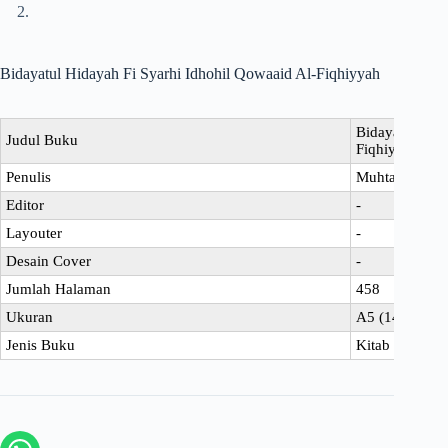
Bidayatul Hidayah Fi Syarhi Idhohil Qowaaid Al-Fiqhiyyah
Bidayatul Hid
Judul Buku
Fiqhiyyah
Penulis
Muhtadin Rah
Editor
-
Layouter
-
Desain Cover
-
Jumlah Halaman
458
Ukuran
A5 (14,8 x 21
Jenis Buku
Kitab