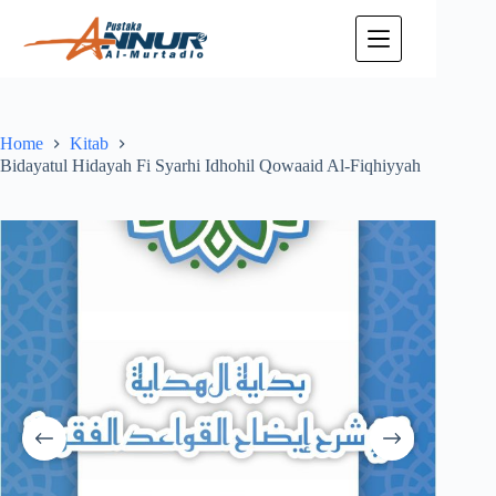
Skip
to
content
Home
Kitab
Bidayatul Hidayah Fi Syarhi Idhohil Qowaaid Al-Fiqhiyyah